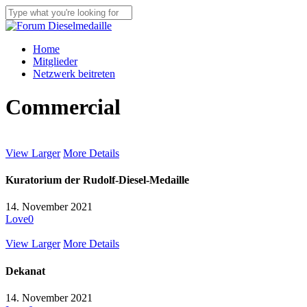
Skip
to
Close
main
Search
content
Menu
Home
Mitglieder
Netzwerk beitreten
Commercial
View Larger
More Details
Kuratorium der Rudolf-Diesel-Medaille
14. November 2021
Love
0
View Larger
More Details
Dekanat
14. November 2021