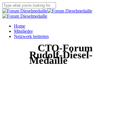
Skip
to
Close
main
Search
content
Menu
Home
Mitglieder
Netzwerk beitreten
CTO-Forum
Rudolf-Diesel-
Medaille